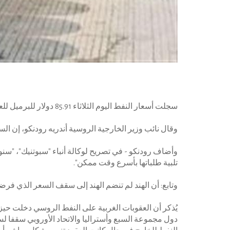
سجلت أسعار النفط اليوم الثلاثاء 85.91 دولار للبرميل للعقود الآجلة لخام القياس العالمى برنت،كما سجلت العقود الآجلة لخام غرب تكساس الوسيط الأمريكى 79.21دولار.
وقال نائب وزير الخارجية الروسية أندريه رودنكو، إن السعر
وأضاف رودنكو - في تصريح لوكالة أنباء "سبوتنيك"، "س
تلبية طلباتها بأسرع وقت ممكن".
وتابع: أن الهند لم تنضم الهند إلى سقف السعر الذي فر