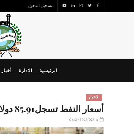
تسجيل الدخول
الرئيسية
الادارة
أخبار 
الاخبار
أسعار النفط تسجل85.91 دولار لبرنت و79.21دولار للخام الأمريكى
2023/02/14 04:07