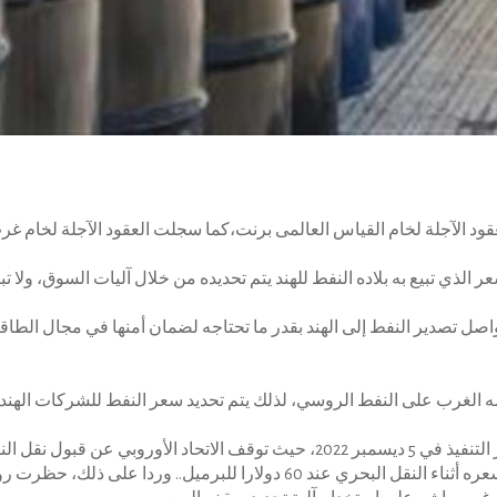
 الذي تبيع به بلاده النفط للهند يتم تحديده من خلال آليات السوق، ولا تب
نواصل تصدير النفط إلى الهند بقدر ما تحتاجه لضمان أمنها في مجال ال
ضه الغرب على النفط الروسي، لذلك يتم تحديد سعر النفط للشركات الهند
يُذكر أن العقوبات الغربية على النفط الروسي دخلت حيز التنفيذ في 5 ديسمبر 2022، حيث
دول مجموعة السبع وأستراليا والاتحاد الأوروبي سقفا لسعره أثناء النقل البحري عند 60