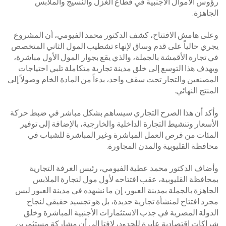
رؤوس الأموال الأجنبية في قطاع الغزل والنسيج والملابس
الجاهزة.
​وعلى هامش الافتتاح، كشف الدكتور محمد الفيومي، أن المشروع
يجري حالياً على قدم وساق لإنهاء تشطيب المول الثاني المتخصص
في تجارة الأقمشة بالجملة، والذي يقع بجوار المول الأول مباشرة،
ويهدف هذا التوسع إلى خلق مدينة تجارية متكاملة تلبي احتياجات
المصنعين والتجار تحت سقف واحد، بدءاً من المادة الخام وصولاً إلى
المنتج النهائي.
​وأكد أن هذا الصرح التجاري سيساهم بشكل مباشر في ضبط حركة
الأسعار وتنشيط التجارة الداخلية والخارجية، بالإضافة إلى توفير
المئات من فرص العمل المباشرة وغير المباشرة للشباب في
محافظة القليوبية والمدن المجاورة.
وأضاف الدكتور محمد عطية الفيومي، رئيس الغرفة التجارية
بمحافظة القليوبية، عقب افتتاحه لأول مول لتجارة الملابس
الجاهزة بالجملة بمدينة العبور، إن ما نشهده في مدينة العبور ليس
مجرد افتتاح لمنشأة تجارية جديدة، بل هو تجسيد حقيقي لنجاح
الدولة المصرية في جذب الاستثمارات الأجنبية المباشرة وخلق
شراكات اقتصادية عابرة للحدود، لافتا إلي أن مشاركة مستثمرين