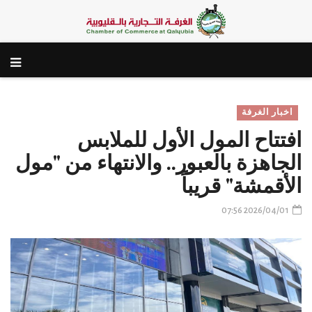
اخبار الغرفة
افتتاح المول الأول للملابس
الجاهزة بالعبور.. والانتهاء من "مول
الأقمشة" قريباً
2026/04/01 07:56