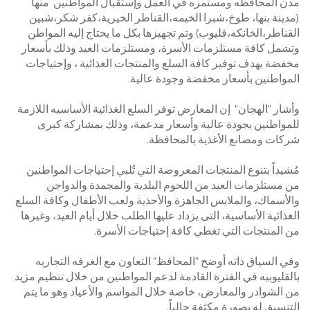
مدن المحافظه ومستمره في العمل وإستقبال المواطنين منها
(مدينة بنها، طوخ،شبرا الخيمه،القناطر الخيرية،كفر شكر،شبين
القناطر،الخانكه،قليوب) وتم تجهيزها بكل ما يحتاج إليه المواطن
وتشمل كافة مستلزمات الأسرة، ومستلزمات العيد وذلك بأسعار
مخفضة بهدف توفير كافة السلع والمنتجات الغذائية ، وإحتياجات
المواطنين بأسعار مخفضة وجودة عالية.
وأشار "الهجان" إن المعارض توفر السلع الغذائية الأساسيه اللازمة
للمواطنين بجودة عالية وأسعار مدعمة، وذلك بمشاركة كبرى
شركات ومصانع الأغذية بالمحافظة.
مُشيداً بتنوع المنتجات المعروضة التي تُلبي إحتياجات المواطنين
من مستلزمات العيد من اللحوم البلدية والمجمدة والدواجن
والأسماك، والملابس الجاهزة والأحذية ولعب الأطفال وكافة السلع
الغذائية الأساسية، التى يزداد عليها الطلب خلال أيام العيد، وغيرها
من المنتجات التي تغطي كافة إحتياجات الأسرة.
وفي السياق ذاته أوضح "المحافظ" التعاون مع الغرفه التجاريه
بالقليوبيه في الفترة القادمة لدعم المواطنين من خلال تنظيم مزيد
من الشوادر والمعارض، خاصة خلال المواسم والأعياد وهو ما يتم
التنسيق له بصورة مكثفة حالياً.