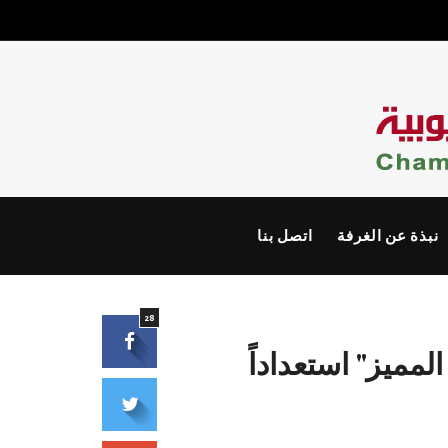
نبذة عن الغرفة
اتصل بنا
28
مميز" استعداداً