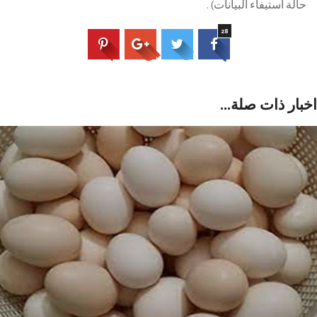
حالة استيفاء البيانات) .
28
بار ذات صلة...