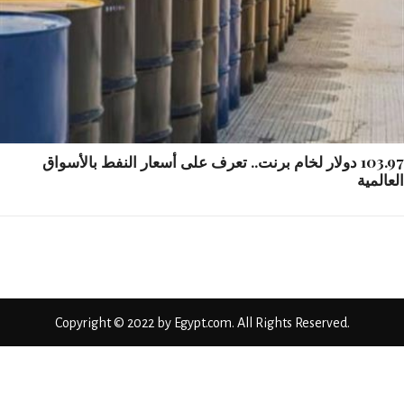
103.97 دولار لخام برنت.. تعرف على أسعار النفط بالأسواق
المية
Copyright © 2022 by Egypt.com. All Rights Reserved.