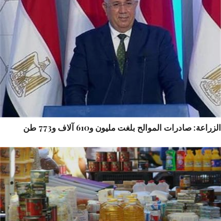
راعة: صادرات الموالح بلغت مليون و610 آلاف و773 طن