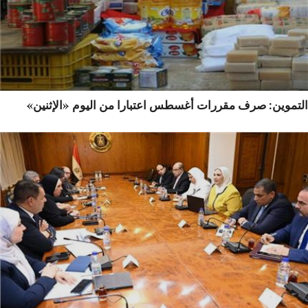
تموين: صرف مقررات أغسطس اعتبارا من اليوم «الإثنين»